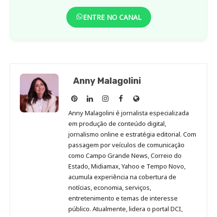
ENTRE NO CANAL
Anny Malagolini
Anny
Anny
Anny
Anny
Site
Malagolini
Malagolini
Malagolini
Malagolini
de
Anny Malagolini é jornalista especializada
no
no
no
no
Anny
em produção de conteúdo digital,
Pinterest
LinkedIn
Instagram
Facebook
Malagolini
jornalismo online e estratégia editorial. Com
passagem por veículos de comunicação
como Campo Grande News, Correio do
Estado, Midiamax, Yahoo e Tempo Novo,
acumula experiência na cobertura de
notícias, economia, serviços,
entretenimento e temas de interesse
público. Atualmente, lidera o portal DCI,