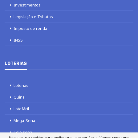
Investimentos
Legislação e Tributos
Imposto de renda
INSS
LOTERIAS
Loterias
Quina
Lotofácil
Mega-Sena
Tele sena
Este site usa cookies para melhorar sua experiência. Vamos supor que