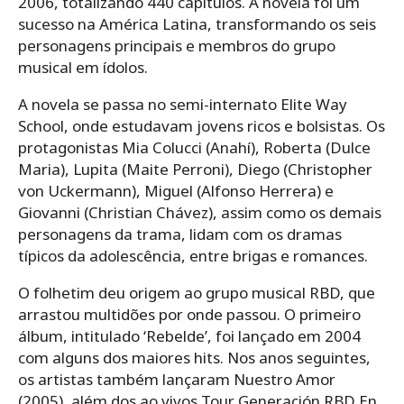
2006, totalizando 440 capítulos. A novela foi um
sucesso na América Latina, transformando os seis
personagens principais e membros do grupo
musical em ídolos.
A novela se passa no semi-internato Elite Way
School, onde estudavam jovens ricos e bolsistas. Os
protagonistas Mia Colucci (Anahí), Roberta (Dulce
Maria), Lupita (Maite Perroni), Diego (Christopher
von Uckermann), Miguel (Alfonso Herrera) e
Giovanni (Christian Chávez), assim como os demais
personagens da trama, lidam com os dramas
típicos da adolescência, entre brigas e romances.
O folhetim deu origem ao grupo musical RBD, que
arrastou multidões por onde passou. O primeiro
álbum, intitulado ‘Rebelde’, foi lançado em 2004
com alguns dos maiores hits. Nos anos seguintes,
os artistas também lançaram Nuestro Amor
(2005), além dos ao vivos Tour Generación RBD En