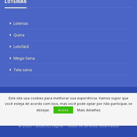
LOTERIAS
Loterias
Quina
Lotofácil
Mega-Sena
Tele sena
Este site usa cookies para melhorar sua experiência. Vamos supor que
SOBRE NÓS
AUTORES
FALE COM O JORNAL DCI
você esteja de acordo com isso, mas você pode optar por não participar, se
POLÍTICA DE PRIVACIDADE
TERMOS DE USO
SITEMAP
desejar.
Aceito
Mais detalhes
© 2020 - 2026 DCI Digital - Todos os direitos reservados