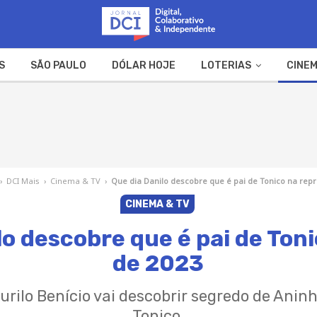
S
SÃO PAULO
DÓLAR HOJE
LOTERIAS
CINEM
A FAZENDA
WEB STORIES
›
DCI Mais
›
Cinema & TV
›
Que dia Danilo descobre que é pai de Tonico na repr
CINEMA & TV
lo descobre que é pai de Toni
de 2023
ilo Benício vai descobrir segredo de Anin
Tonico.