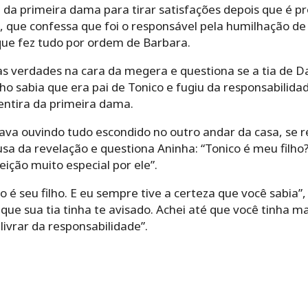
a da primeira dama para tirar satisfações depois que é p
 que confessa que foi o responsável pela humilhação de 
que fez tudo por ordem de Barbara.
as verdades na cara da megera e questiona se a tia de D
 sabia que era pai de Tonico e fugiu da responsabilidade 
ntira da primeira dama.
ava ouvindo tudo escondido no outro andar da casa, se r
sa da revelação e questiona Aninha: “Tonico é meu filho
ição muito especial por ele”.
o é seu filho. E eu sempre tive a certeza que você sabia
que sua tia tinha te avisado. Achei até que você tinha 
 livrar da responsabilidade”.