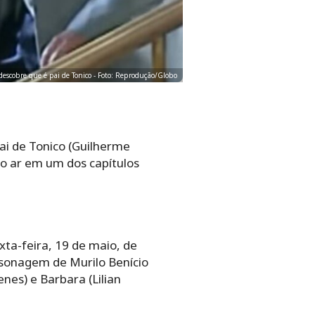
descobre que é pai de Tonico - Foto: Reprodução/Globo
ai de Tonico (Guilherme
 ao ar em um dos capítulos
xta-feira, 19 de maio, de
rsonagem de Murilo Benício
nes) e Barbara (Lilian