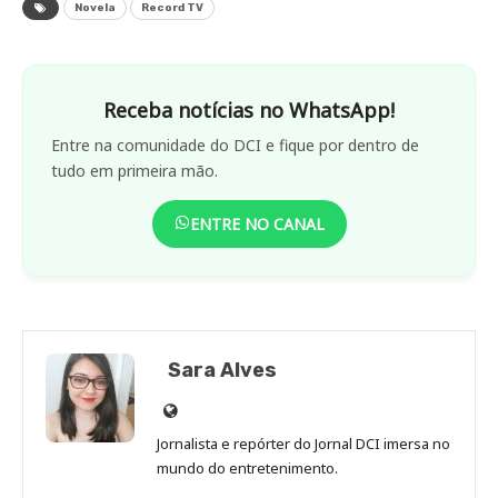
Novela
Record TV
Receba notícias no WhatsApp!
Entre na comunidade do DCI e fique por dentro de
tudo em primeira mão.
ENTRE NO CANAL
Sara Alves
Site
de
Jornalista e repórter do Jornal DCI imersa no
Sara
mundo do entretenimento.
Alves