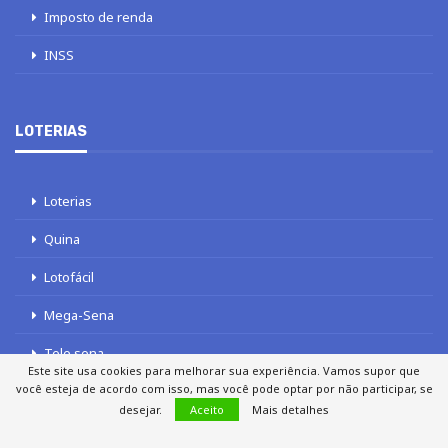
Imposto de renda
INSS
LOTERIAS
Loterias
Quina
Lotofácil
Mega-Sena
Tele sena
Este site usa cookies para melhorar sua experiência. Vamos supor que
você esteja de acordo com isso, mas você pode optar por não participar, se
desejar.
Aceito
Mais detalhes