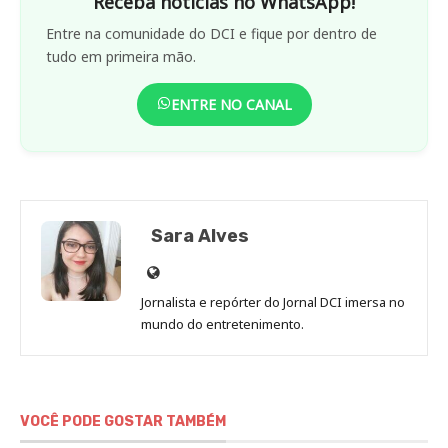
Receba notícias no WhatsApp!
Entre na comunidade do DCI e fique por dentro de
tudo em primeira mão.
ENTRE NO CANAL
Sara Alves
Site
de
Jornalista e repórter do Jornal DCI imersa no
Sara
mundo do entretenimento.
Alves
VOCÊ PODE GOSTAR TAMBÉM