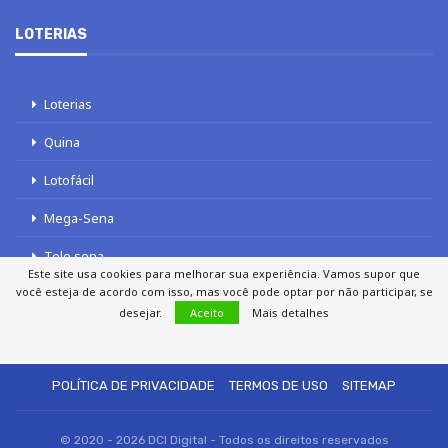
LOTERIAS
Loterias
Quina
Lotofácil
Mega-Sena
Tele sena
Este site usa cookies para melhorar sua experiência. Vamos supor que
você esteja de acordo com isso, mas você pode optar por não participar, se
desejar.
Aceito
Mais detalhes
SOBRE NÓS
AUTORES
FALE COM O JORNAL DCI
POLÍTICA DE PRIVACIDADE
TERMOS DE USO
SITEMAP
© 2020 - 2026 DCI Digital - Todos os direitos reservados