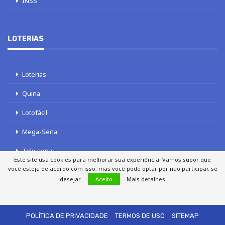
INSS
LOTERIAS
Loterias
Quina
Lotofácil
Mega-Sena
Tele sena
Este site usa cookies para melhorar sua experiência. Vamos supor que
você esteja de acordo com isso, mas você pode optar por não participar, se
desejar.
Aceito
Mais detalhes
SOBRE NÓS
AUTORES
FALE COM O JORNAL DCI
POLÍTICA DE PRIVACIDADE
TERMOS DE USO
SITEMAP