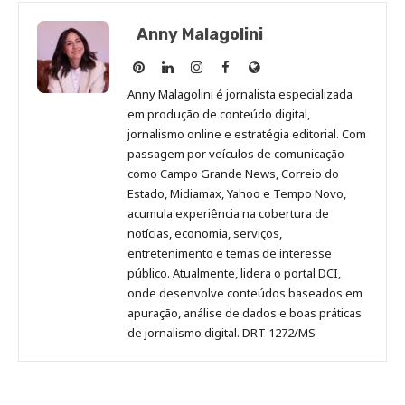
Anny Malagolini
Anny
Anny
Anny
Anny
Site
Malagolini
Malagolini
Malagolini
Malagolini
de
Anny Malagolini é jornalista especializada
no
no
no
no
Anny
em produção de conteúdo digital,
Pinterest
LinkedIn
Instagram
Facebook
Malagolini
jornalismo online e estratégia editorial. Com
passagem por veículos de comunicação
como Campo Grande News, Correio do
Estado, Midiamax, Yahoo e Tempo Novo,
acumula experiência na cobertura de
notícias, economia, serviços,
entretenimento e temas de interesse
público. Atualmente, lidera o portal DCI,
onde desenvolve conteúdos baseados em
apuração, análise de dados e boas práticas
de jornalismo digital. DRT 1272/MS