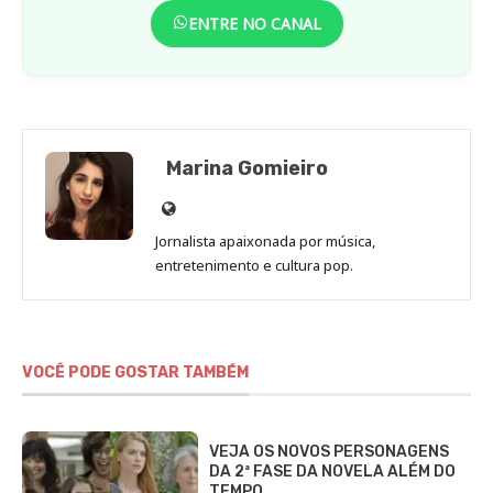
ENTRE NO CANAL
Marina Gomieiro
Site
de
Jornalista apaixonada por música,
Marina
entretenimento e cultura pop.
Gomieiro
VOCÊ PODE GOSTAR TAMBÉM
VEJA OS NOVOS PERSONAGENS
DA 2ª FASE DA NOVELA ALÉM DO
TEMPO