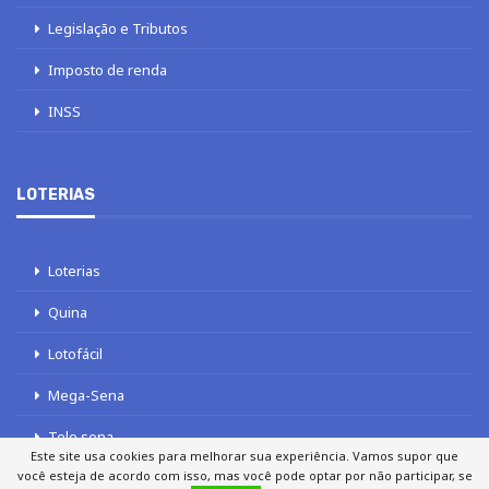
Legislação e Tributos
Imposto de renda
INSS
LOTERIAS
Loterias
Quina
Lotofácil
Mega-Sena
Tele sena
Este site usa cookies para melhorar sua experiência. Vamos supor que
você esteja de acordo com isso, mas você pode optar por não participar, se