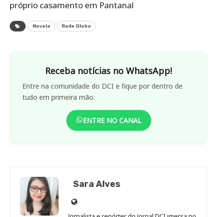
próprio casamento em Pantanal
Novela
Rede Globo
Receba notícias no WhatsApp!
Entre na comunidade do DCI e fique por dentro de
tudo em primeira mão.
ENTRE NO CANAL
Sara Alves
Site
de
Jornalista e repórter do Jornal DCI imersa no