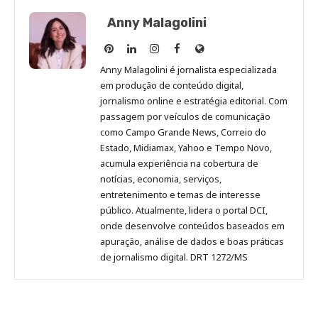
Anny Malagolini
Anny
Anny
Anny
Anny
Site
Malagolini
Malagolini
Malagolini
Malagolini
de
Anny Malagolini é jornalista especializada
no
no
no
no
Anny
em produção de conteúdo digital,
Pinterest
LinkedIn
Instagram
Facebook
Malagolini
jornalismo online e estratégia editorial. Com
passagem por veículos de comunicação
como Campo Grande News, Correio do
Estado, Midiamax, Yahoo e Tempo Novo,
acumula experiência na cobertura de
notícias, economia, serviços,
entretenimento e temas de interesse
público. Atualmente, lidera o portal DCI,
onde desenvolve conteúdos baseados em
apuração, análise de dados e boas práticas
de jornalismo digital. DRT 1272/MS