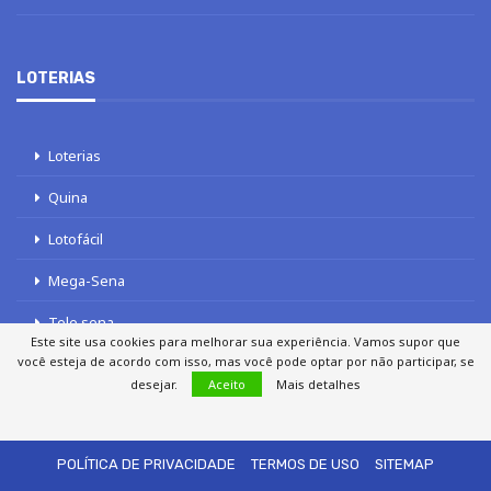
LOTERIAS
Loterias
Quina
Lotofácil
Mega-Sena
Tele sena
Este site usa cookies para melhorar sua experiência. Vamos supor que
você esteja de acordo com isso, mas você pode optar por não participar, se
desejar.
Aceito
Mais detalhes
SOBRE NÓS
AUTORES
FALE COM O JORNAL DCI
POLÍTICA DE PRIVACIDADE
TERMOS DE USO
SITEMAP