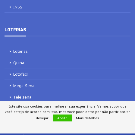
INSS
LOTERIAS
Loterias
Quina
Lotofácil
Mega-Sena
Tele sena
Este site usa cookies para melhorar sua experiência. Vamos supor que
você esteja de acordo com isso, mas você pode optar por não participar, se
desejar.
Aceito
Mais detalhes
SOBRE NÓS
AUTORES
FALE COM O JORNAL DCI