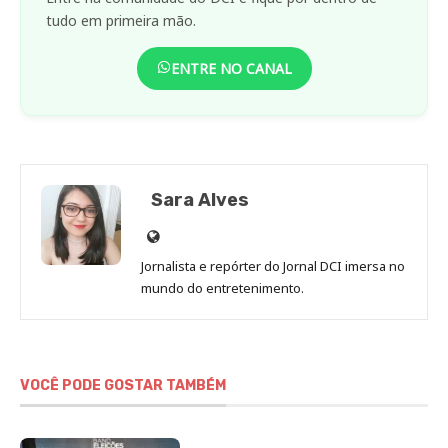
tudo em primeira mão.
ENTRE NO CANAL
Sara Alves
Site
de
Jornalista e repórter do Jornal DCI imersa no
Sara
mundo do entretenimento.
Alves
VOCÊ PODE GOSTAR TAMBÉM