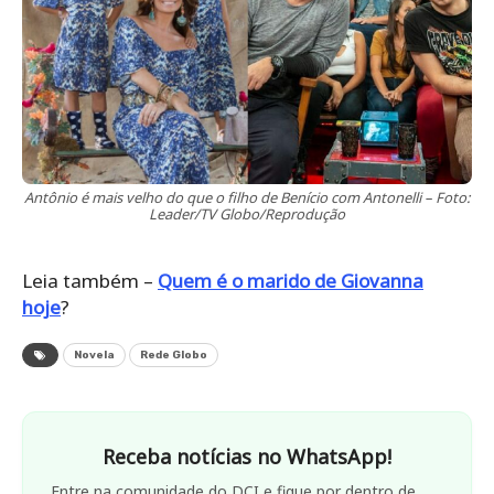
Antônio é mais velho do que o filho de Benício com Antonelli – Foto:
Leader/TV Globo/Reprodução
Leia também –
Quem é o marido de Giovanna
hoje
?
Novela
Rede Globo
Receba notícias no WhatsApp!
Entre na comunidade do DCI e fique por dentro de