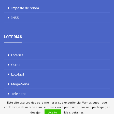
Imposto de renda
INSS
LOTERIAS
Loterias
Quina
Lotofácil
Mega-Sena
Tele sena
Este site usa cookies para melhorar sua experiência. Vamos supor que
você esteja de acordo com isso, mas você pode optar por não participar, se
desejar.
Aceito
Mais detalhes