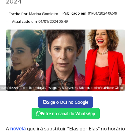
2024
Publicado em
01/01/2024 06:49
Escrito Por
Marina Gomieiro
Atualizado em
01/01/2024 06:49
 novela das seis - Foto: Reprodução/Instagram/@luisarraes/@deborablochoficial/Rede Globo
Siga o DCI no Google
Entre no canal do WhatsApp
A
novela
que irá substituir “Elas por Elas” no horário