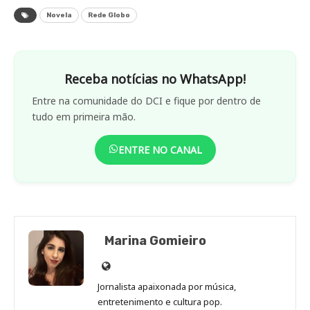
Novela
Rede Globo
Receba notícias no WhatsApp!
Entre na comunidade do DCI e fique por dentro de
tudo em primeira mão.
ENTRE NO CANAL
Marina Gomieiro
Site
de
Jornalista apaixonada por música,
Marina
entretenimento e cultura pop.