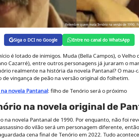
Relembre quem mata Tenório na versão de 1990; Fi
Siga o DCI no Google
Entre no canal do WhatsApp
enício é lotado de inimigos. Muda (Bella Campos), o Velho
Juliano Cazarré), entre outros personagens já juraram o m
io realmente na história da novela Pantanal? O mau-ca
o de vingança de peão na versão original do folhetim.
na novela Pantanal
: filho de Tenório será o próximo
rio na novela original de Pa
o na novela Pantanal de 1990. Por enquanto, não foi re
assassino do vilão será um personagem diferente, então 
guardada cena final de Tenório em 2022. Tudo acontecer