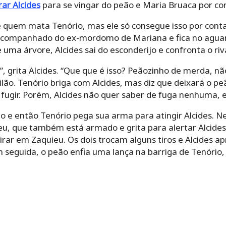
rar Alcides
para se vingar do peão e Maria Bruaca por con
 é quem mata Tenório, mas ele só consegue isso por cont
o acompanhado do ex-mordomo de Mariana e fica no aguar
uma árvore, Alcides sai do esconderijo e confronta o riva
, grita Alcides. “Que que é isso? Peãozinho de merda, não
lão. Tenório briga com Alcides, mas diz que deixará o p
 fugir. Porém, Alcides não quer saber de fuga nenhuma, el
do e então Tenório pega sua arma para atingir Alcides.
eu, que também está armado e grita para alertar Alcide
irar em Zaquieu. Os dois trocam alguns tiros e Alcides 
 seguida, o peão enfia uma lança na barriga de Tenório,