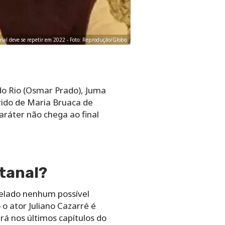
nal deve se repetir em 2022 - Foto: Reprodução/Globo
 do Rio (Osmar Prado), Juma
arido de Maria Bruaca de
ráter não chega ao final
ntanal?
velado nenhum possível
o ator Juliano Cazarré é
á nos últimos capítulos do