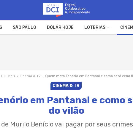
S
SÃO PAULO
DÓLAR HOJE
LOTERIAS
CINEM
A FAZENDA
WEB STORIES
DCI Mais
›
Cinema & TV
›
Quem mata Tenório em Pantanal e como será cena fin
CINEMA & TV
nório em Pantanal e como se
do vilão
e Murilo Benício vai pagar por seus crimes