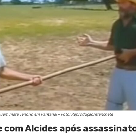
 quem mata Tenório em Pantanal – Foto: Reprodução/Manchete
 com Alcides após assassinat