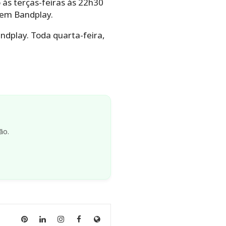
o às terças-feiras às 22h30
 em Bandplay.
dplay. Toda quarta-feira,
ão.
Anny
Anny
Anny
Anny
Site