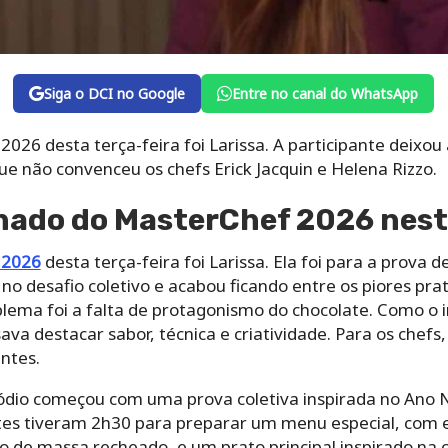
Siga o DCI no Google
Entre no canal do WhatsApp
026 desta terça-feira foi Larissa. A participante deixo
 não convenceu os chefs Erick Jacquin e Helena Rizzo.
nado do MasterChef 2026 nest
 2026
desta terça-feira foi Larissa. Ela foi para a prova 
 desafio coletivo e acabou ficando entre os piores prat
oblema foi a falta de protagonismo do chocolate. Como o 
va destacar sabor, técnica e criatividade. Para os chefs, 
ntes.
sódio começou com uma prova coletiva inspirada no Ano 
ntes tiveram 2h30 para preparar um menu especial, com 
ho de massa recheado, e um prato principal inspirado na c