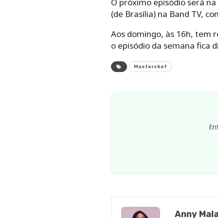
O próximo episódio será na t
(de Brasília) na Band TV, c
Aos domingo, às 16h, tem r
o episódio da semana fica d
Masterchef
En
Anny Mala