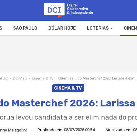
S
SÃO PAULO
DÓLAR HOJE
LOTERIAS
CINEM
A FAZENDA
WEB STORIES
al DCI
›
DCI Mais
›
Cinema & TV
›
Quem saiu do Masterchef 2026: Larissa é elim
CINEMA & TV
do Masterchef 2026: Larissa 
crua levou candidata a ser eliminada do p
Publicado em
08/07/2026 00:54
Atualizado em
08
nny Malagolini