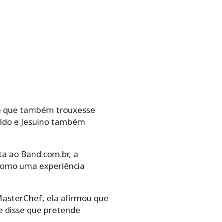
te que também trouxesse
aldo e Jesuino também
sta ao Band.com.br, a
 como uma experiência
MasterChef, ela afirmou que
e disse que pretende