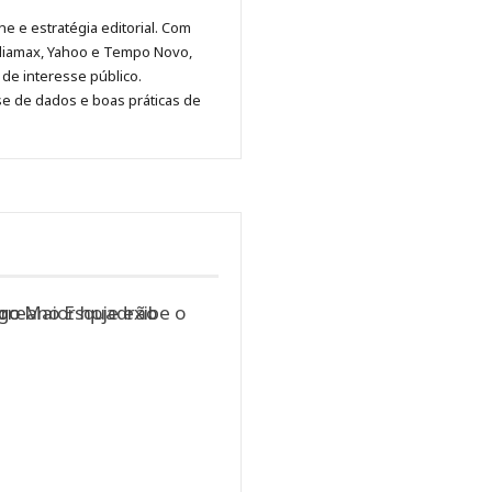
Malagolini
Malagolini
Malagolini
Malagolini
de
ne e estratégia editorial. Com
no
no
no
no
Anny
diamax, Yahoo e Tempo Novo,
Pinterest
LinkedIn
Instagram
Facebook
Malagolini
de interesse público.
se de dados e boas práticas de