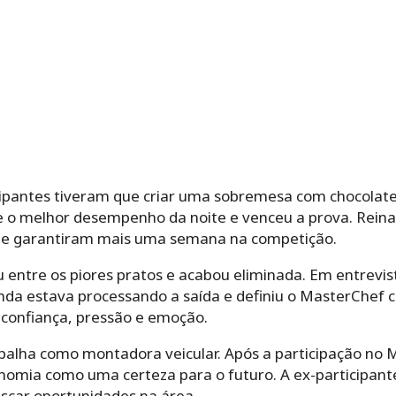
icipantes tiveram que criar uma sobremesa com chocola
e o melhor desempenho da noite e venceu a prova. Rein
 e garantiram mais uma semana na competição.
ou entre os piores pratos e acabou eliminada. Em entrevi
inda estava processando a saída e definiu o MasterChef
confiança, pressão e emoção.
abalha como montadora veicular. Após a participação no 
nomia como uma certeza para o futuro. A ex-participant
uscar oportunidades na área.