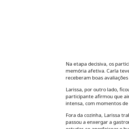
Na etapa decisiva, os part
memória afetiva. Carla tev
receberam boas avaliações
Larissa, por outro lado, fic
participante afirmou que a
intensa, com momentos de 
Fora da cozinha, Larissa tr
passou a enxergar a gastro
estudar, se aperfeiçoar e b