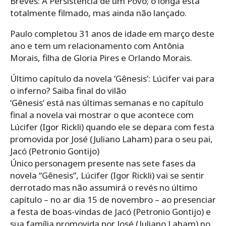
Breves: A Persistência de um Povo; o longa está
totalmente filmado, mas ainda não lançado.
Paulo completou 31 anos de idade em março deste
ano e tem um relacionamento com Antônia
Morais, filha de Gloria Pires e Orlando Morais.
Último capítulo da novela ‘Gênesis’: Lúcifer vai para
o inferno? Saiba final do vilão
‘Gênesis’ está nas últimas semanas e no capítulo
final a novela vai mostrar o que acontece com
Lúcifer (Igor Rickli) quando ele se depara com festa
promovida por José (Juliano Laham) para o seu pai,
Jacó (Petronio Gontijo)
Único personagem presente nas sete fases da
novela “Gênesis”, Lúcifer (Igor Rickli) vai se sentir
derrotado mas não assumirá o revés no último
capítulo – no ar dia 15 de novembro – ao presenciar
a festa de boas-vindas de Jacó (Petronio Gontijo) e
sua família promovida por José (Juliano Laham) no