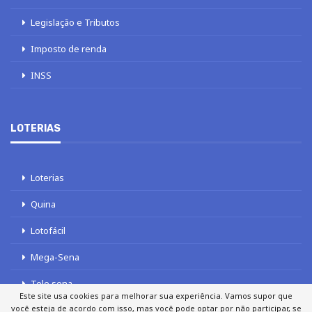
Legislação e Tributos
Imposto de renda
INSS
LOTERIAS
Loterias
Quina
Lotofácil
Mega-Sena
Tele sena
Este site usa cookies para melhorar sua experiência. Vamos supor que
você esteja de acordo com isso, mas você pode optar por não participar, se