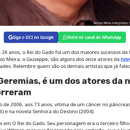
Tarcísio Meira interpreto
Siga o DCI no Google
Entre no canal do WhatsApp
á 26 anos, o Rei do Gado foi um dos maiores sucessos da
ísio Meira, o Giuseppe, são alguns dos onze atores da
nov
des. Relembre quem são os demais artistas que já fale
 Geremias, é um dos atores da n
orreram
o de 2006, aos 73 anos, vítima de um câncer no pâncreas
6) e na novela Senhora do Destino (2004).
s em O Rei do Gado. Seu personagem era o terceiro filho