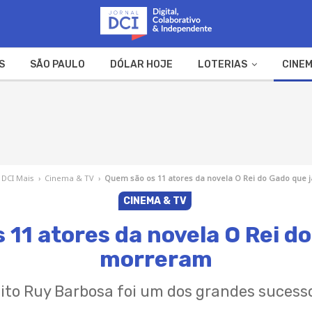
S
SÃO PAULO
DÓLAR HOJE
LOTERIAS
CINEM
A FAZENDA
WEB STORIES
DCI Mais
›
Cinema & TV
›
Quem são os 11 atores da novela O Rei do Gado que
CINEMA & TV
 11 atores da novela O Rei do
morreram
ito Ruy Barbosa foi um dos grandes sucess