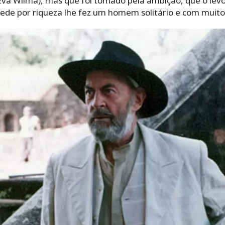
(Eva Wilma), mas que foi tomado pela ambição, que o levo
sede por riqueza lhe fez um homem solitário e com muit