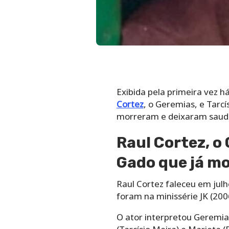
Exibida pela primeira vez h
Cortez
, o Geremias, e Tarc
morreram e deixaram sauda
Raul Cortez, o
Gado que já m
Raul Cortez faleceu em julh
foram na minissérie JK (200
O ator interpretou Geremia