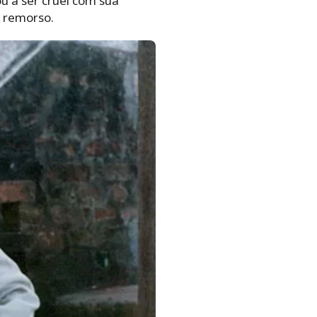
u a ser cruel com sua
o remorso.