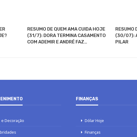
TER
RESUMO DE QUEM AMA CUIDA HOJE
RESUMO D
JE?
(31/7): DORA TERMINA CASAMENTO
(30/07):
COM ADEMIR E ANDRÉ FAZ…
PILAR
ENIMENTO
FINANÇAS
 e Decoração
Dólar Hoje
bridades
Finanças