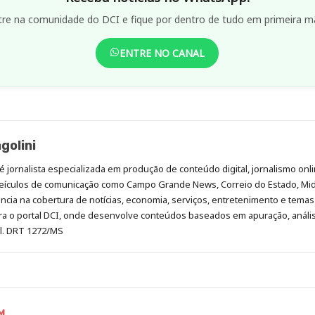
tre na comunidade do DCI e fique por dentro de tudo em primeira m
ENTRE NO CANAL
golini
é jornalista especializada em produção de conteúdo digital, jornalismo onli
eículos de comunicação como Campo Grande News, Correio do Estado, Mi
cia na cobertura de notícias, economia, serviços, entretenimento e temas 
era o portal DCI, onde desenvolve conteúdos baseados em apuração, análi
al. DRT 1272/MS
M