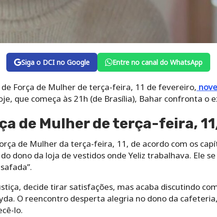
Siga o DCI no Google
Entre no canal do WhatsApp
 de Força de Mulher de terça-feira, 11 de fevereiro,
nove
oje, que começa às 21h (de Brasília), Bahar confronta o 
a de Mulher de terça-feira, 11
rça de Mulher da terça-feira, 11, de acordo com os capít
do dono da loja de vestidos onde Yeliz trabalhava. Ele 
 safada”.
stiça, decide tirar satisfações, mas acaba discutindo co
da. O reencontro desperta alegria no dono da cafeteri
cê-lo.