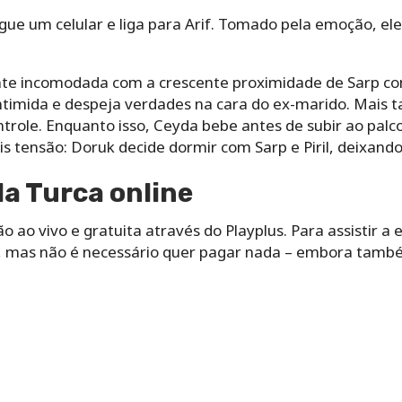
ue um celular e liga para Arif. Tomado pela emoção, ele
ente incomodada com a crescente proximidade de Sarp com
intimida e despeja verdades na cara do ex-marido. Mais ta
trole. Enquanto isso, Ceyda bebe antes de subir ao palc
ais tensão: Doruk decide dormir com Sarp e Piril, deixan
la Turca online
 ao vivo e gratuita através do Playplus. Para assistir a
te, mas não é necessário quer pagar nada – embora tamb