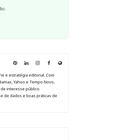
ão.
Anny
Anny
Anny
Anny
Site
Malagolini
Malagolini
Malagolini
Malagolini
de
ne e estratégia editorial. Com
no
no
no
no
Anny
diamax, Yahoo e Tempo Novo,
Pinterest
LinkedIn
Instagram
Facebook
Malagolini
de interesse público.
se de dados e boas práticas de