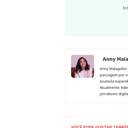
En
Anny Mala
Anny Malagolini 
passagem por v
acumula experiên
Atualmente, lid
jornalismo digit
VOCÊ PODE GOSTAR TAMBÉ