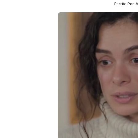
Escrito Por
A