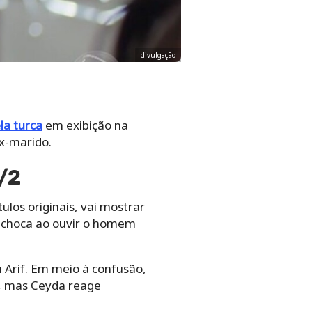
divulgação
la turca
em exibição na
ex-marido.
/2
ulos originais, vai mostrar
se choca ao ouvir o homem
m Arif. Em meio à confusão,
a, mas Ceyda reage