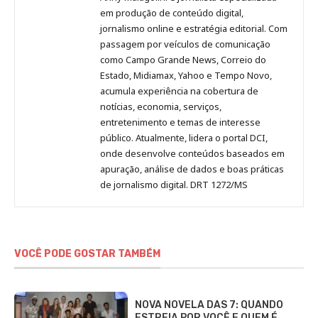
no
no
no
no
Anny
em produção de conteúdo digital,
Pinterest
LinkedIn
Instagram
Facebook
Malagolini
jornalismo online e estratégia editorial. Com
passagem por veículos de comunicação
como Campo Grande News, Correio do
Estado, Midiamax, Yahoo e Tempo Novo,
acumula experiência na cobertura de
notícias, economia, serviços,
entretenimento e temas de interesse
público. Atualmente, lidera o portal DCI,
onde desenvolve conteúdos baseados em
apuração, análise de dados e boas práticas
de jornalismo digital. DRT 1272/MS
VOCÊ PODE GOSTAR TAMBÉM
NOVA NOVELA DAS 7: QUANDO
ESTREIA POR VOCÊ E QUEM É