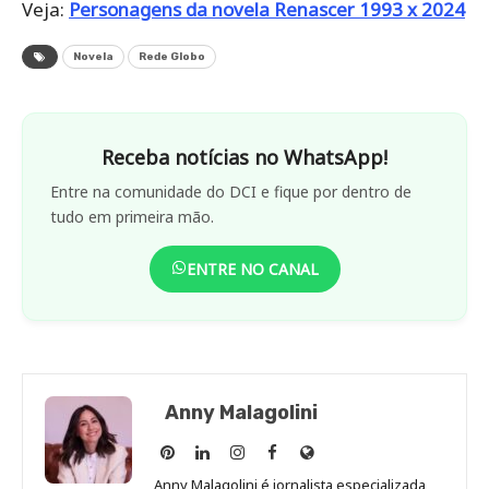
Veja:
Personagens da novela Renascer 1993 x 2024
Novela
Rede Globo
Receba notícias no WhatsApp!
Entre na comunidade do DCI e fique por dentro de
tudo em primeira mão.
ENTRE NO CANAL
Anny Malagolini
Anny
Anny
Anny
Anny
Site
Malagolini
Malagolini
Malagolini
Malagolini
de
Anny Malagolini é jornalista especializada