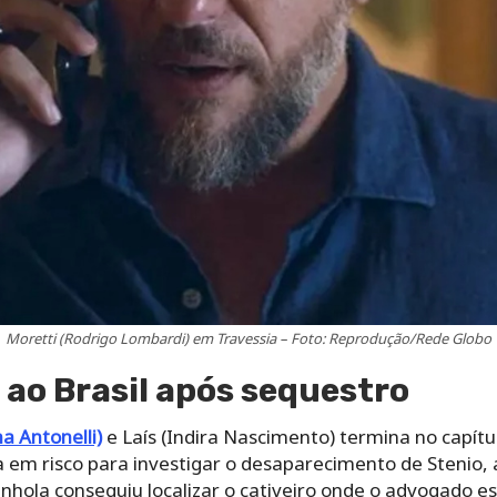
Moretti (Rodrigo Lombardi) em Travessia – Foto: Reprodução/Rede Globo
 ao Brasil após sequestro
a Antonelli)
e Laís (Indira Nascimento) termina no capítul
ra em risco para investigar o desaparecimento de Stenio,
panhola conseguiu localizar o cativeiro onde o advogado 