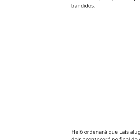
bandidos.
Helô ordenará que Laís alug
dois acontecerá no final do 