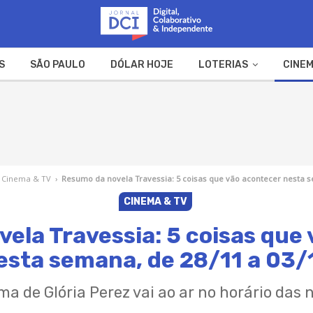
S
SÃO PAULO
DÓLAR HOJE
LOTERIAS
CINEM
A FAZENDA
WEB STORIES
Cinema & TV
›
Resumo da novela Travessia: 5 coisas que vão acontecer nesta s
CINEMA & TV
ela Travessia: 5 coisas que
esta semana, de 28/11 a 03/
ma de Glória Perez vai ao ar no horário das 