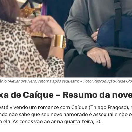
ênio (Alexandre Nero) retorna após sequestro – Foto: Reprodução/Rede Gl
xa de Caíque – Resumo da nove
stá vivendo um romance com Caíque (Thiago Fragoso), 
ainda não sabe que seu novo namorado é assexual e não
 ela. As cenas vão ao ar na quarta-feira, 30.