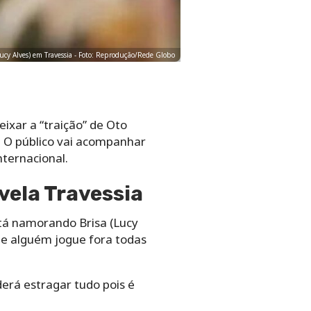
Lucy Alves) em Travessia - Foto: Reprodução/Rede Globo
ixar a “traição” de Oto
. O público vai acompanhar
nternacional.
vela Travessia
stá namorando Brisa (Lucy
que alguém jogue fora todas
derá estragar tudo pois é