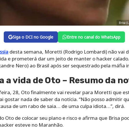
Brisa (
Siga o DCI no Google
Entre no canal do WhatsApp
ssia
desta semana, Moretti (Rodrigo Lombardi) não vai de
tida e prometerá dar um jeito de manter o hacker calado
exandre Nero) ao Brasil após ser sequestrado pela máfia i
 a vida de Oto – Resumo da no
eira, 28, Oto finalmente vai revelar para Moretti que e
ai gostar nada de saber da notícia. “Não posso admitir 
causa de um rabo de saia… de uma culpa idiota…”, dirá.
o Oto de colocar seu plano e risco e afirma que Brisa po
hacker esteve no Maranhão.