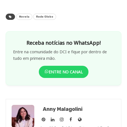
Novela
Rede Globo
Receba notícias no WhatsApp!
Entre na comunidade do DCI e fique por dentro de
tudo em primeira mão.
ENTRE NO CANAL
Anny Malagolini
Anny
Anny
Anny
Anny
Site
Malagolini
Malagolini
Malagolini
Malagolini
de