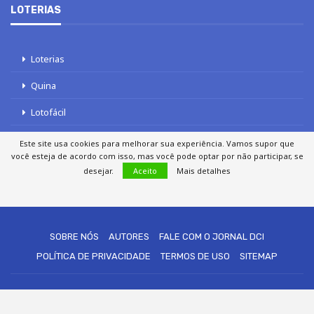
LOTERIAS
Loterias
Quina
Lotofácil
Mega-Sena
Este site usa cookies para melhorar sua experiência. Vamos supor que
você esteja de acordo com isso, mas você pode optar por não participar, se
Tele sena
desejar.
Aceito
Mais detalhes
SOBRE NÓS
AUTORES
FALE COM O JORNAL DCI
POLÍTICA DE PRIVACIDADE
TERMOS DE USO
SITEMAP
© 2020 - 2026 DCI Digital - Todos os direitos reservados