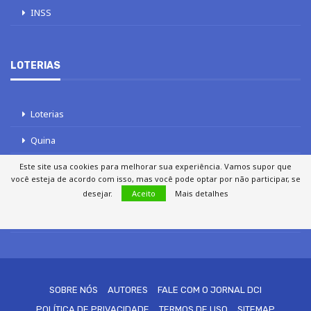
INSS
LOTERIAS
Loterias
Quina
Lotofácil
Este site usa cookies para melhorar sua experiência. Vamos supor que
você esteja de acordo com isso, mas você pode optar por não participar, se
Mega-Sena
desejar.
Aceito
Mais detalhes
Tele sena
SOBRE NÓS
AUTORES
FALE COM O JORNAL DCI
POLÍTICA DE PRIVACIDADE
TERMOS DE USO
SITEMAP