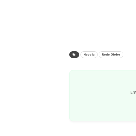
Novela
Rede Globo
En