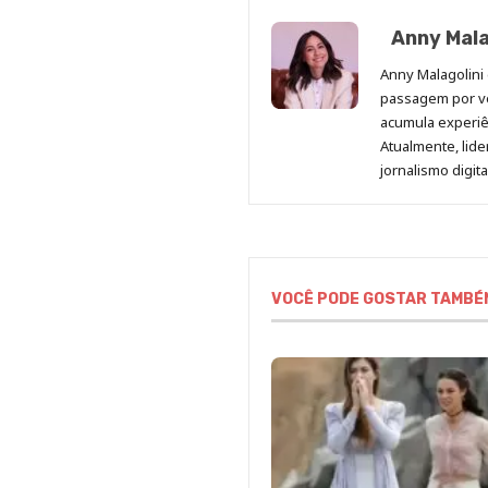
Anny Mala
Anny Malagolini 
passagem por v
acumula experiên
Atualmente, lid
jornalismo digit
VOCÊ PODE GOSTAR TAMBÉ