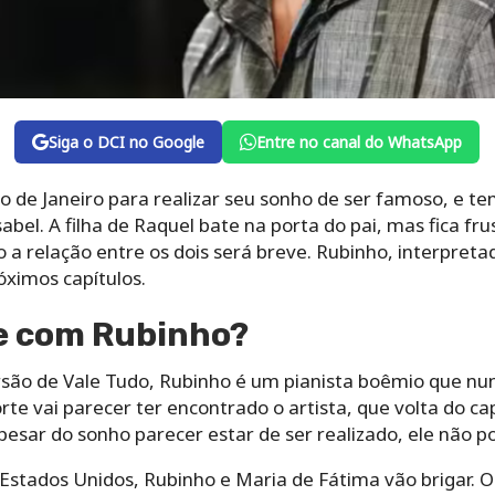
Siga o DCI no Google
Entre no canal do WhatsApp
io de Janeiro para realizar seu sonho de ser famoso, e t
abel. A filha de Raquel bate na porta do pai, mas fica fr
o a relação entre os dois será breve. Rubinho, interpreta
óximos capítulos.
e com Rubinho?
são de Vale Tudo, Rubinho é um pianista boêmio que nun
rte vai parecer ter encontrado o artista, que volta do c
esar do sonho parecer estar de ser realizado, ele não po
Estados Unidos, Rubinho e Maria de Fátima vão brigar. 