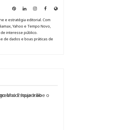
Anny
Anny
Anny
Anny
Site
Malagolini
Malagolini
Malagolini
Malagolini
de
ne e estratégia editorial. Com
no
no
no
no
Anny
diamax, Yahoo e Tempo Novo,
Pinterest
LinkedIn
Instagram
Facebook
Malagolini
de interesse público.
se de dados e boas práticas de