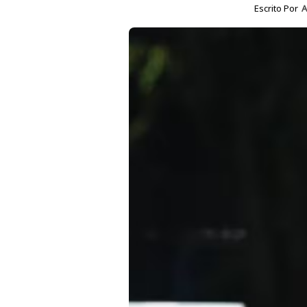
Escrito Por
A