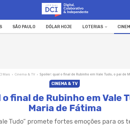
S
SÃO PAULO
DÓLAR HOJE
LOTERIAS
CINEM
A FAZENDA
WEB STORIES
I Mais
›
Cinema & TV
›
Spoiler: qual o final de Rubinho em Vale Tudo, o pai de 
CINEMA & TV
l o final de Rubinho em Vale T
Maria de Fátima
Vale Tudo” promete fortes emoções para os t