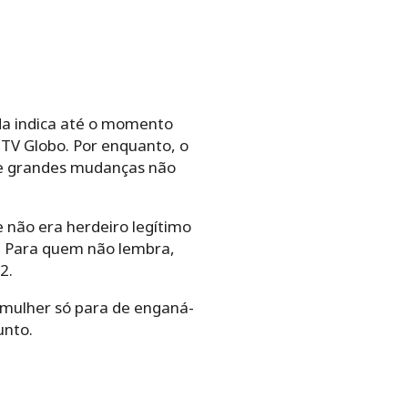
da indica até o momento
 TV Globo. Por enquanto, o
 e grandes mudanças não
e não era herdeiro legítimo
e. Para quem não lembra,
2.
A mulher só para de enganá-
unto.