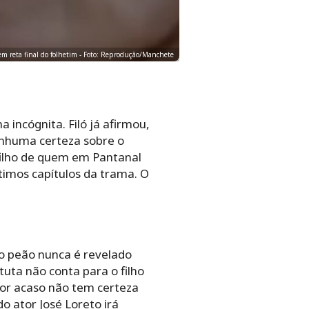
m reta final do folhetim - Foto: Reprodução/Manchete
incógnita. Filó já afirmou,
enhuma certeza sobre o
ilho de quem em Pantanal
timos capítulos da trama. O
do peão nunca é revelado
tuta não conta para o filho
por acaso não tem certeza
o ator José Loreto irá