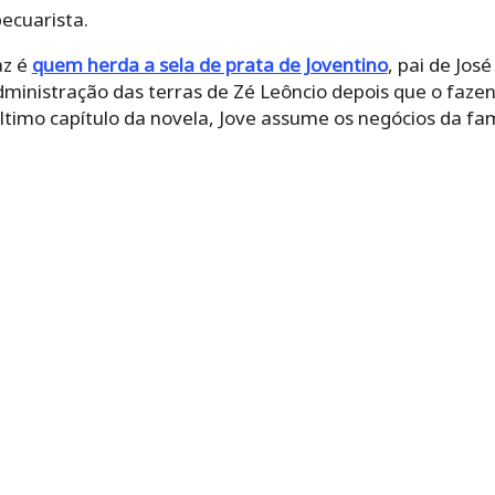
ecuarista.
az é
quem herda a sela de prata de Joventino
, pai de Jos
dministração das terras de Zé Leôncio depois que o faze
último capítulo da novela, Jove assume os negócios da fa