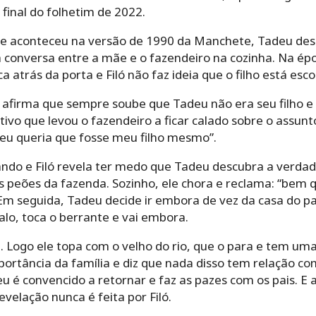
 final do folhetim de 2022.
 aconteceu na versão de 1990 da Manchete, Tadeu desc
conversa entre a mãe e o fazendeiro na cozinha. Na épo
a atrás da porta e Filó não faz ideia que o filho está esc
 afirma que sempre soube que Tadeu não era seu filho e 
ivo que levou o fazendeiro a ficar calado sobre o assunt
 eu queria que fosse meu filho mesmo”.
do e Filó revela ter medo que Tadeu descubra a verdade.
s peões da fazenda. Sozinho, ele chora e reclama: “bem 
Em seguida, Tadeu decide ir embora de vez da casa do pa
lo, toca o berrante e vai embora.
. Logo ele topa com o velho do rio, que o para e tem um
mportância da família e diz que nada disso tem relação 
 é convencido a retornar e faz as pazes com os pais. E af
elação nunca é feita por Filó.