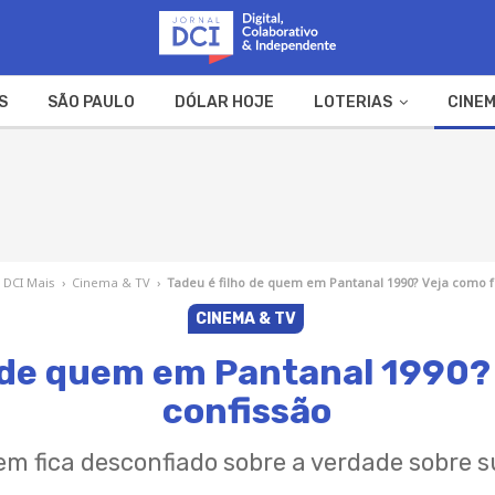
S
SÃO PAULO
DÓLAR HOJE
LOTERIAS
CINEM
A FAZENDA
WEB STORIES
DCI Mais
›
Cinema & TV
›
Tadeu é filho de quem em Pantanal 1990? Veja como f
CINEMA & TV
o de quem em Pantanal 1990? 
confissão
m fica desconfiado sobre a verdade sobre s