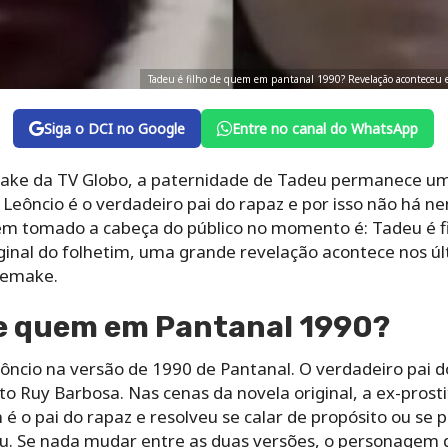
Tadeu é filho de quem em pantanal 1990? Revelação aconteceu e
Siga o DCI no Google
Entre no canal do WhatsApp
make da TV Globo, a paternidade de Tadeu permanece uma 
ôncio é o verdadeiro pai do rapaz e por isso não há n
em tomado a cabeça do público no momento é: Tadeu é f
ginal do folhetim, uma grande revelação acontece nos úl
remake.
de quem em Pantanal 1990?
eôncio na versão de 1990 de Pantanal. O verdadeiro pai 
to Ruy Barbosa. Nas cenas da novela original, a ex-prosti
é o pai do rapaz e resolveu se calar de propósito ou se 
u. Se nada mudar entre as duas versões, o personagem d