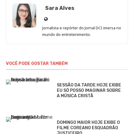
Sara Alves
Site
de
Jornalista e repórter do Jornal DCI imersa no
Sara
mundo do entretenimento.
Alves
VOCÊ PODE GOSTAR TAMBÉM
SESSÃO DA TARDE HOJE EXIBE
EU SÓ POSSO IMAGINAR SOBRE
A MÚSICA CRISTÃ
DOMINGO MAIOR HOJE EXIBE O
FILME COREANO ESQUADRÃO
JUSTICEIRO