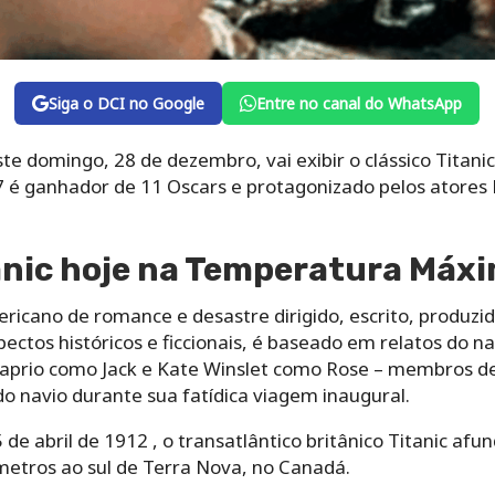
Siga o DCI no Google
Entre no canal do WhatsApp
 domingo, 28 de dezembro, vai exibir o clássico Titanic
 é ganhador de 11 Oscars e protagonizado pelos atores 
anic hoje na Temperatura Máx
ericano de romance e desastre dirigido, escrito, produzi
ctos históricos e ficcionais, é baseado em relatos do n
aprio como Jack e Kate Winslet como Rose – membros de 
o navio durante sua fatídica viagem inaugural.
de abril de 1912 , o transatlântico britânico Titanic af
metros ao sul de Terra Nova, no Canadá.