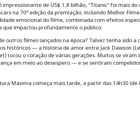
impressionante de US$ 1,8 bilhão, “Titanic” foi mais do
ars na 70ª edição da premiação, incluindo Melhor Filme
idade emocional do filme, combinada com efeitos especi
a que impactou profundamente o público.
 de outros filmes lançados na época? Talvez tenha sido 
os históricos — a história de amor entre Jack Dawson (L
et) tocou o coração de várias gerações. Muitos se vir
nça em meio ao desespero — e se sentiram compelidos 
ra Máxima começa mais tarde, a partir das 14h30 (de Br