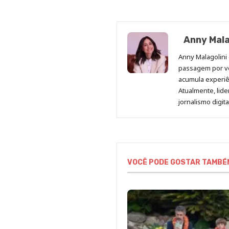
Anny Mala
Anny Malagolini 
passagem por v
acumula experiên
Atualmente, lid
jornalismo digit
VOCÊ PODE GOSTAR TAMBÉ