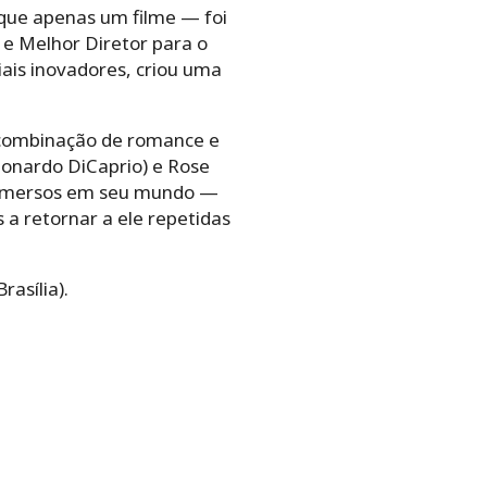
 que apenas um filme — foi
 e Melhor Diretor para o
ais inovadores, criou uma
a combinação de romance e
eonardo DiCaprio) e Rose
am imersos em seu mundo —
a retornar a ele repetidas
asília).