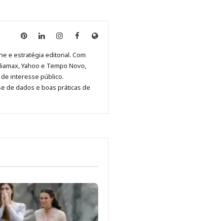
Anny
Anny
Anny
Anny
Site
Malagolini
Malagolini
Malagolini
Malagolini
de
ne e estratégia editorial. Com
no
no
no
no
Anny
diamax, Yahoo e Tempo Novo,
Pinterest
LinkedIn
Instagram
Facebook
Malagolini
de interesse público.
se de dados e boas práticas de