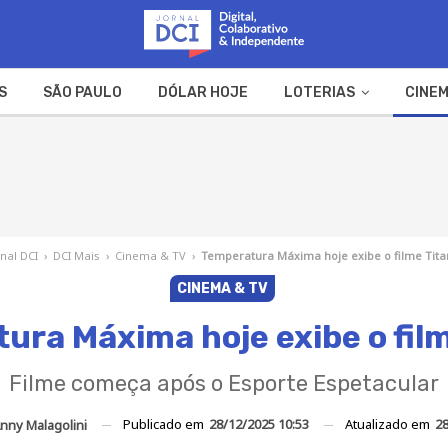
S
SÃO PAULO
DÓLAR HOJE
LOTERIAS
CINEM
A FAZENDA
WEB STORIES
rnal DCI
›
DCI Mais
›
Cinema & TV
›
Temperatura Máxima hoje exibe o filme Tita
CINEMA & TV
ura Máxima hoje exibe o film
Filme começa após o Esporte Espetacular
Publicado em
28/12/2025 10:53
Atualizado em
28
nny Malagolini