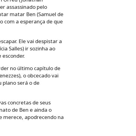
ser assassinado pelo
entar matar Ben (Samuel de
pão com a esperança de que
capar. Ele vai despistar a
ia Salles) ir sozinha ao
e esconder.
der no último capítulo de
nezzes), o obcecado vai
 plano será o de
vas concretas de seus
inato de Ben e ainda o
que merece, apodrecendo na