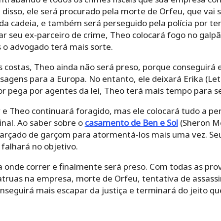
disso, ele será procurado pela morte de Orfeu, que vai 
 da cadeia, e também será perseguido pela polícia por t
tar seu ex-parceiro de crime, Theo colocará fogo no gal
s o advogado terá mais sorte.
 costas, Theo ainda não será preso, porque conseguirá es
agens para a Europa. No entanto, ele deixará Erika (Letíc
r pega por agentes da lei, Theo terá mais tempo para s
e Theo continuará foragido, mas ele colocará tudo a per
final. Ao saber sobre o
casamento de Ben e Sol
(Sheron Me
sfarçado de garçom para atormentá-los mais uma vez. Seu
 falhará no objetivo.
a onde correr e finalmente será preso. Com todas as pro
catruas na empresa, morte de Orfeu, tentativa de assass
onseguirá mais escapar da justiça e terminará do jeito 