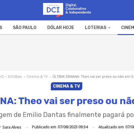
S
SÃO PAULO
DÓLAR HOJE
LOTERIAS
CINEM
A FAZENDA
WEB STORIES
DCI
›
DCI Mais
›
Cinema & TV
›
ÚLTIMA SEMANA: Theo vai ser preso ou não em Va
CINEMA & TV
A: Theo vai ser preso ou não
em de Emilio Dantas finalmente pagará po
Publicado em
07/08/2023 09:34
Atualizado em
07/0
r
Sara Alves