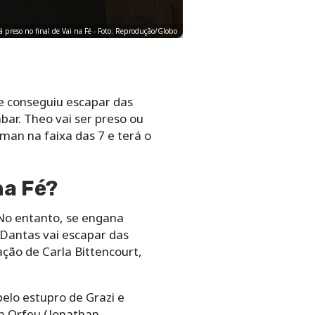
rá preso no final de Vai na Fé - Foto: Reprodução/Globo
 e conseguiu escapar das
abar. Theo vai ser preso ou
man na faixa das 7 e terá o
na Fé?
 No entanto, se engana
 Dantas vai escapar das
ção de Carla Bittencourt,
pelo estupro de Grazi e
m Orfeu (Jonathan