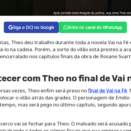
Após período como foragido da polícia, veja como Theo se
Siga o DCI no Google
Entre no canal do WhatsApp
ntas, Theo deu trabalho durante toda a novela Vai na Fé
á-lo na cadeia. Porém, a sorte do vilão está prestes a ac
encurralado nos capítulos finais da obra de Rosane Svart
tecer com Theo no final de Vai 
ersas vezes, Theo enfim será preso no
final de Vai na Fé
.
olocar o vilão atrás das grades. O personagem de Emilio
 tempo, mas será pego no último capítulo, segundo apura
 o cerco vai se fechar para Theo. O malvado será acusado 
trabando e todos os crimes fiscais que sua empresa co