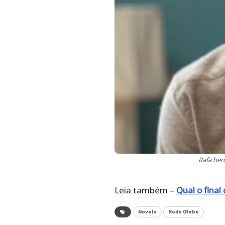
Rafa her
Leia também –
Qual o final
Novela
Rede Globo