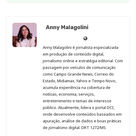
Anny Malagolini
Anny
Anny
Anny
Anny
Site
Malagolini
Malagolini
Malagolini
Malagolini
de
Anny Malagolini é jornalista especializada
no
no
no
no
Anny
em produção de conteúdo digital,
Pinterest
LinkedIn
Instagram
Facebook
Malagolini
jornalismo online e estratégia editorial. Com
passagem por veículos de comunicação
como Campo Grande News, Correio do
Estado, Midiamax, Yahoo e Tempo Novo,
acumula experiência na cobertura de
notícias, economia, serviços,
entretenimento e temas de interesse
público. Atualmente, lidera o portal DCI,
onde desenvolve conteúdos baseados em
apuração, análise de dados e boas práticas
de jornalismo digital. DRT 1272/MS