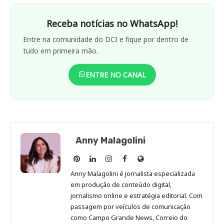
Receba notícias no WhatsApp!
Entre na comunidade do DCI e fique por dentro de
tudo em primeira mão.
ENTRE NO CANAL
Anny Malagolini
Anny
Anny
Anny
Anny
Site
Malagolini
Malagolini
Malagolini
Malagolini
de
Anny Malagolini é jornalista especializada
no
no
no
no
Anny
em produção de conteúdo digital,
Pinterest
LinkedIn
Instagram
Facebook
Malagolini
jornalismo online e estratégia editorial. Com
passagem por veículos de comunicação
como Campo Grande News, Correio do