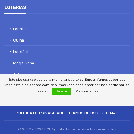
LOTERIAS
Loterias
Quina
Lotofácil
Mega-Sena
Tele sena
Este site usa cookies para melhorar sua experiência. Vamos supor que
você esteja de acordo com isso, mas você pode optar por não participar, se
desejar.
Aceito
Mais detalhes
SOBRE NÓS
AUTORES
FALE COM O JORNAL DCI
POLÍTICA DE PRIVACIDADE
TERMOS DE USO
SITEMAP
© 2020 - 2026 DCI Digital - Todos os direitos reservados