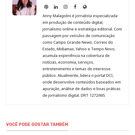
Anny
Anny
Anny
Anny
Site
Malagolini
Malagolini
Malagolini
Malagolini
de
Anny Malagolini é jornalista especializada
no
no
no
no
Anny
em produção de conteúdo digital,
Pinterest
LinkedIn
Instagram
Facebook
Malagolini
jornalismo online e estratégia editorial. Com
passagem por veículos de comunicação
como Campo Grande News, Correio do
Estado, Midiamax, Yahoo e Tempo Novo,
acumula experiência na cobertura de
notícias, economia, serviços,
entretenimento e temas de interesse
público. Atualmente, lidera o portal DCI,
onde desenvolve conteúdos baseados em
apuração, análise de dados e boas práticas
de jornalismo digital. DRT 1272/MS
VOCÊ PODE GOSTAR TAMBÉM