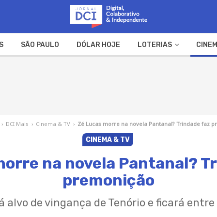
S
SÃO PAULO
DÓLAR HOJE
LOTERIAS
CINEM
A FAZENDA
WEB STORIES
›
DCI Mais
›
Cinema & TV
›
Zé Lucas morre na novela Pantanal? Trindade faz 
CINEMA & TV
morre na novela Pantanal? Tr
premonição
alvo de vingança de Tenório e ficará entre 