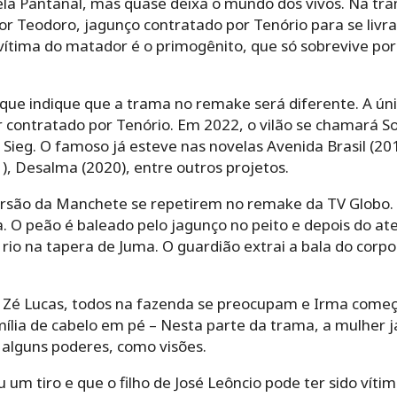
a Pantanal, mas quase deixa o mundo dos vivos. Na trama
or Teodoro, jagunço contratado por Tenório para se livrar
vítima do matador é o primogênito, que só sobrevive por
que indique que a trama no remake será diferente. A ú
contratado por Tenório. Em 2022, o vilão se chamará So
Sieg. O famoso já esteve nas novelas Avenida Brasil (2012
1), Desalma (2020), entre outros projetos.
ersão da Manchete se repetirem no remake da TV Globo.
 O peão é baleado pelo jagunço no peito e depois do ate
 rio na tapera de Juma. O guardião extrai a bala do corpo
Zé Lucas, todos na fazenda se preocupam e Irma começ
ília de cabelo em pé – Nesta parte da trama, a mulher já
 alguns poderes, como visões.
u um tiro e que o filho de José Leôncio pode ter sido ví