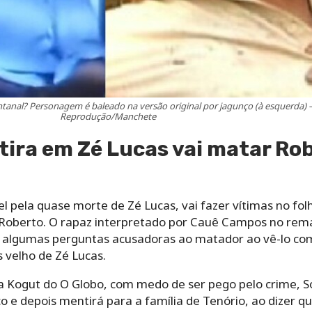
tanal? Personagem é baleado na versão original por jagunço (à esquerda) –
Reprodução/Manchete
ira em Zé Lucas vai matar Ro
l pela quase morte de Zé Lucas, vai fazer vítimas no folh
, Roberto. O rapaz interpretado por Cauê Campos no rem
r algumas perguntas acusadoras ao matador ao vê-lo c
s velho de Zé Lucas.
ia Kogut do O Globo, com medo de ser pego pelo crime, S
 e depois mentirá para a família de Tenório, ao dizer q