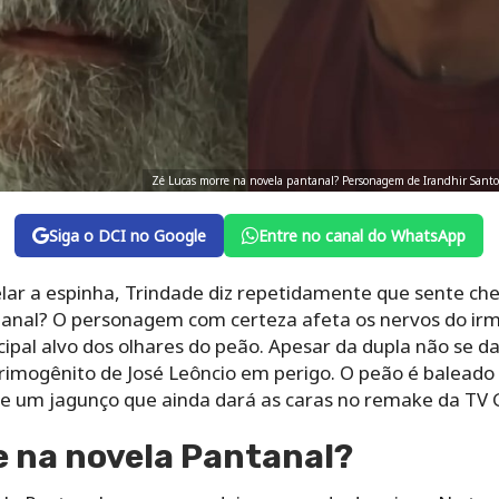
Zé Lucas morre na novela pantanal? Personagem de Irandhir Santos 
Siga o DCI no Google
Entre no canal do WhatsApp
ar a espinha, Trindade diz repetidamente que sente chei
anal? O personagem com certeza afeta os nervos do irm
pal alvo dos olhares do peão. Apesar da dupla não se da
primogênito de José Leôncio em perigo. O peão é baleado e
 e um jagunço que ainda dará as caras no remake da TV 
e na novela Pantanal?