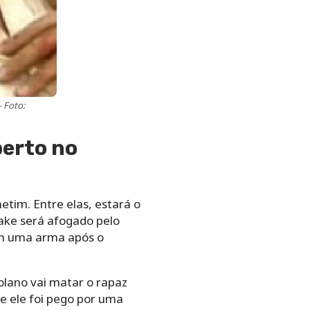
 Foto:
berto no
etim. Entre elas, estará o
ake será afogado pelo
om uma arma após o
olano vai matar o rapaz
ue ele foi pego por uma