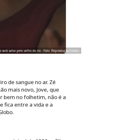
será salvo pelo velho do rio - Foto: Reprodução/Globo
ro de sangue no ar. Zé
ão mais novo, Jove, que
r bem no folhetim, não é a
 fica entre a vida e a
Globo.