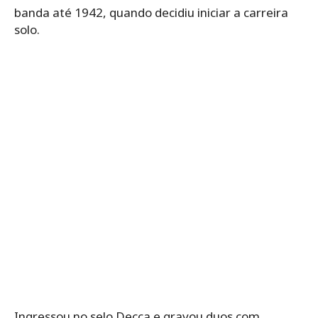
banda até 1942, quando decidiu iniciar a carreira
solo.
Ingressou no selo Decca e gravou duos com