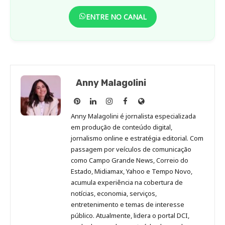
ENTRE NO CANAL
Anny Malagolini
Anny
Anny
Anny
Anny
Site
Malagolini
Malagolini
Malagolini
Malagolini
de
Anny Malagolini é jornalista especializada
no
no
no
no
Anny
em produção de conteúdo digital,
Pinterest
LinkedIn
Instagram
Facebook
Malagolini
jornalismo online e estratégia editorial. Com
passagem por veículos de comunicação
como Campo Grande News, Correio do
Estado, Midiamax, Yahoo e Tempo Novo,
acumula experiência na cobertura de
notícias, economia, serviços,
entretenimento e temas de interesse
público. Atualmente, lidera o portal DCI,