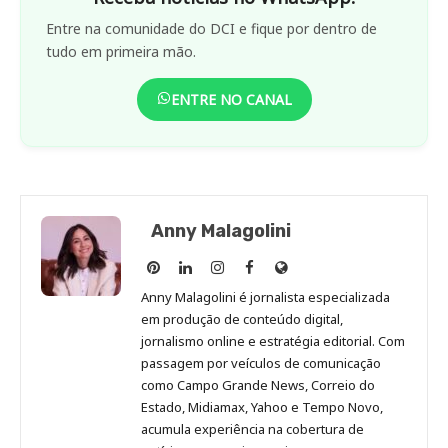
Entre na comunidade do DCI e fique por dentro de
tudo em primeira mão.
ENTRE NO CANAL
Anny Malagolini
Anny
Anny
Anny
Anny
Site
Malagolini
Malagolini
Malagolini
Malagolini
de
Anny Malagolini é jornalista especializada
no
no
no
no
Anny
em produção de conteúdo digital,
Pinterest
LinkedIn
Instagram
Facebook
Malagolini
jornalismo online e estratégia editorial. Com
passagem por veículos de comunicação
como Campo Grande News, Correio do
Estado, Midiamax, Yahoo e Tempo Novo,
acumula experiência na cobertura de