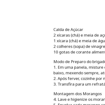
Calda de Açúcar
2 xícaras (chá) e meia de aç
1 xícara (chá) e meia de ág
2 colheres (sopa) de vinagr
10 gotas de corante alimen
Modo de Preparo do brigad
1. Em uma panela, misture 
baixo, mexendo sempre, até
2. Após ferver, cozinhe por 
3. Transfira para um refrat
Montagem dos Morangos
4. Lave e higienize os mor
5. Envolva cada morango c