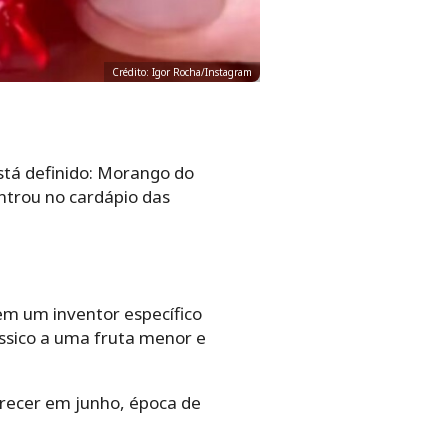
Crédito: Igor Rocha/Instagram
está definido: Morango do
ntrou no cardápio das
em um inventor específico
ssico a uma fruta menor e
arecer em junho, época de