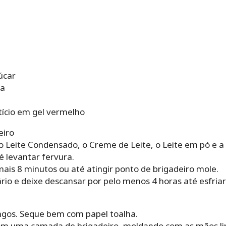
úcar
ua
e
tício em gel vermelho
eiro
o Leite Condensado, o Creme de Leite, o Leite em pó e 
 levantar fervura.
mais 8 minutos ou até atingir ponto de brigadeiro mole.
ário e deixe descansar por pelo menos 4 horas até esfri
angos. Seque bem com papel toalha.
om uma camada de brigadeiro, moldando com as mãos li