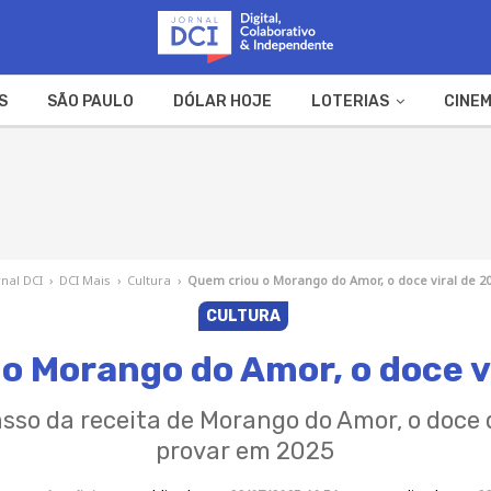
S
SÃO PAULO
DÓLAR HOJE
LOTERIAS
CINEM
A FAZENDA
WEB STORIES
rnal DCI
›
DCI Mais
›
Cultura
›
Quem criou o Morango do Amor, o doce viral de 2
CULTURA
o Morango do Amor, o doce v
asso da receita de Morango do Amor, o doce
provar em 2025