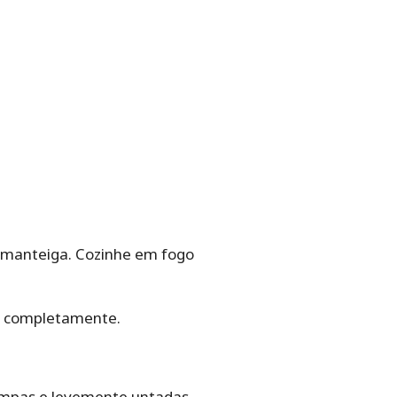
a manteiga. Cozinhe em fogo
ar completamente.
mpas e levemente untadas.