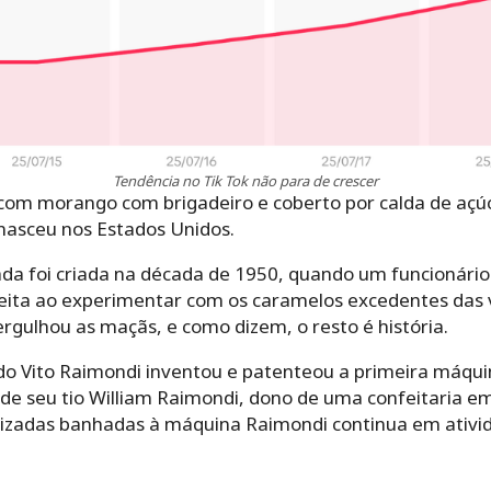
Tendência no Tik Tok não para de crescer
com morango com brigadeiro e coberto por calda de açú
 nasceu nos Estados Unidos.
da foi criada na década de 1950, quando um funcionári
eita ao experimentar com os caramelos excedentes das 
rgulhou as maçãs, e como dizem, o resto é história.
o Vito Raimondi inventou e patenteou a primeira máqui
e seu tio William Raimondi, dono de uma confeitaria em C
zadas banhadas à máquina Raimondi continua em ativid