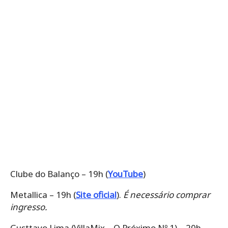
Clube do Balanço – 19h (
YouTube
)
Metallica – 19h (
Site oficial
).
É necessário comprar
ingresso.
Gusttavo Lima (VillaMix – O Próximo Nº 1) – 20h