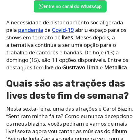
Entre no canal do WhatsApp
A necessidade de distanciamento social gerada
pela
pandemia
de
Covid-19
abriu espaço para os
shows em formato de
lives
. Meses depois, a
alternativa continua a ser uma opção para o
trabalho de cantores e bandas. De hoje (13) a
domingo (15), são 11 opções disponíveis. Entre os
destaques tem
live
do
Gusttavo Lima
e
Metallica
.
Quais são as atrações das
lives deste fim de semana?
Nesta sexta-feira, uma das atrações é Carol Biazin.
“Sentiram minha falta? Como eu nunca decepciono
os meus biazins, vocês pediram e vamos de mais
live! sexta agora vou cantar as músicas do álbum
‘Beijo de Judas’ ao vivo pela primeira vez, com a