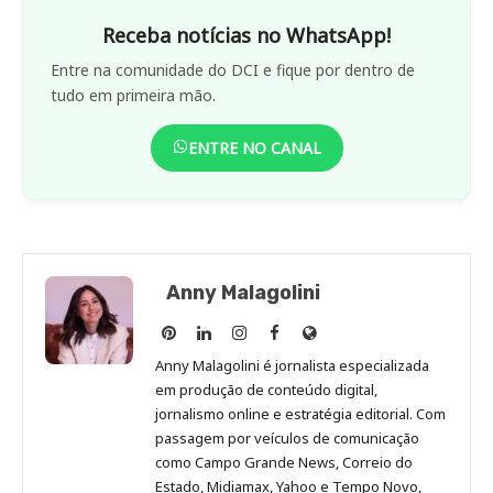
Receba notícias no WhatsApp!
Entre na comunidade do DCI e fique por dentro de
tudo em primeira mão.
ENTRE NO CANAL
Anny Malagolini
Anny
Anny
Anny
Anny
Site
Malagolini
Malagolini
Malagolini
Malagolini
de
Anny Malagolini é jornalista especializada
no
no
no
no
Anny
em produção de conteúdo digital,
Pinterest
LinkedIn
Instagram
Facebook
Malagolini
jornalismo online e estratégia editorial. Com
passagem por veículos de comunicação
como Campo Grande News, Correio do
Estado, Midiamax, Yahoo e Tempo Novo,