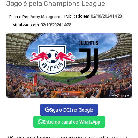
Jogo é pela Champions League
Publicado em
02/10/2024 14:28
Escrito Por
Anny Malagolini
Atualizado em
02/10/2024 14:28
Getty Images
Siga o DCI no Google
Entre no canal do WhatsApp
RB Leipzig e Juventus jogam nessa quarta-feira, 2