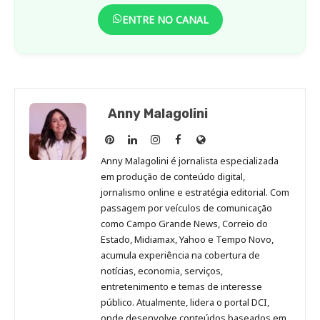
ENTRE NO CANAL
Anny Malagolini
Anny
Anny
Anny
Anny
Site
Malagolini
Malagolini
Malagolini
Malagolini
de
Anny Malagolini é jornalista especializada
no
no
no
no
Anny
em produção de conteúdo digital,
Pinterest
LinkedIn
Instagram
Facebook
Malagolini
jornalismo online e estratégia editorial. Com
passagem por veículos de comunicação
como Campo Grande News, Correio do
Estado, Midiamax, Yahoo e Tempo Novo,
acumula experiência na cobertura de
notícias, economia, serviços,
entretenimento e temas de interesse
público. Atualmente, lidera o portal DCI,
onde desenvolve conteúdos baseados em