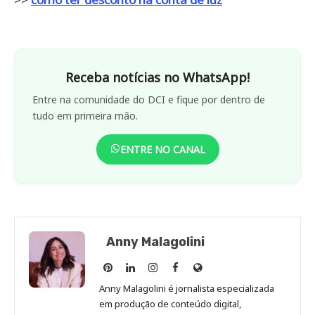
Receba notícias no WhatsApp!
Entre na comunidade do DCI e fique por dentro de
tudo em primeira mão.
ENTRE NO CANAL
Anny Malagolini
Anny
Anny
Anny
Anny
Site
Malagolini
Malagolini
Malagolini
Malagolini
de
Anny Malagolini é jornalista especializada
no
no
no
no
Anny
em produção de conteúdo digital,