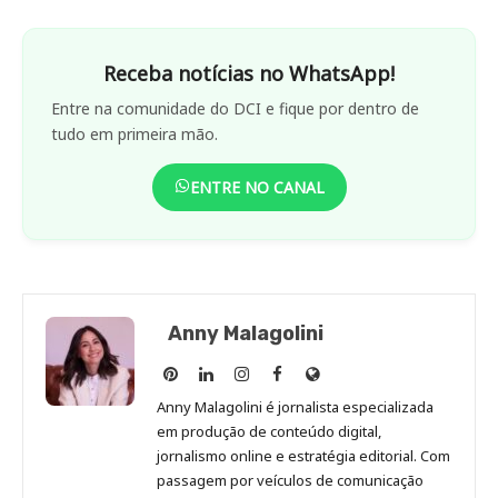
Receba notícias no WhatsApp!
Entre na comunidade do DCI e fique por dentro de
tudo em primeira mão.
ENTRE NO CANAL
Anny Malagolini
Anny
Anny
Anny
Anny
Site
Malagolini
Malagolini
Malagolini
Malagolini
de
Anny Malagolini é jornalista especializada
no
no
no
no
Anny
em produção de conteúdo digital,
Pinterest
LinkedIn
Instagram
Facebook
Malagolini
jornalismo online e estratégia editorial. Com
passagem por veículos de comunicação