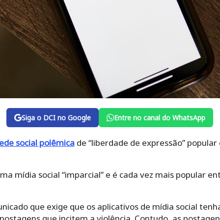
Siga o DCI no Google
Entre no canal do WhatsApp
ede social polêmica
de “liberdade de expressão” popular 
a mídia social “imparcial” e é cada vez mais popular en
icado que exige que os aplicativos de mídia social ten
stagens que incitem a violência. Contudo, as postagens