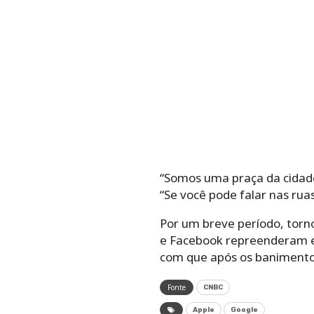
“Somos uma praça da cidade
“Se você pode falar nas rua
Por um breve período, torno
e Facebook repreenderam e 
com que após os banimento
Fonte
CNBC
Apple
Google