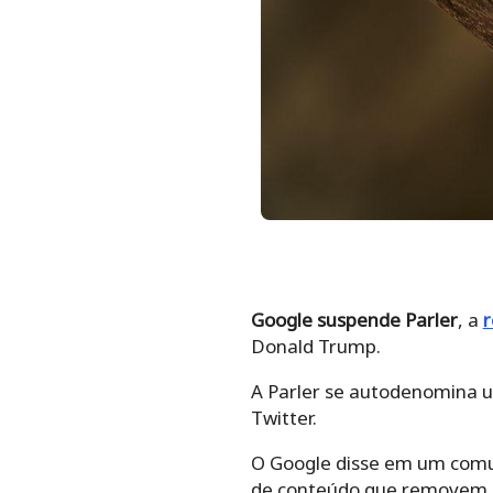
Google suspende Parler
, a
r
Donald Trump.
A Parler se autodenomina um
Twitter.
O Google disse em um comun
de conteúdo que removem po