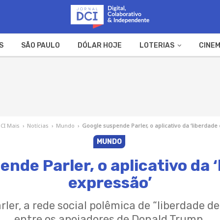
S
SÃO PAULO
DÓLAR HOJE
LOTERIAS
CINEM
A FAZENDA
WEB STORIES
CI Mais
›
Notícias
›
Mundo
›
Google suspende Parler, o aplicativo da ‘liberdade
MUNDO
nde Parler, o aplicativo da 
expressão’
ler, a rede social polêmica de “liberdade d
entre os apoiadores de Donald Trump.