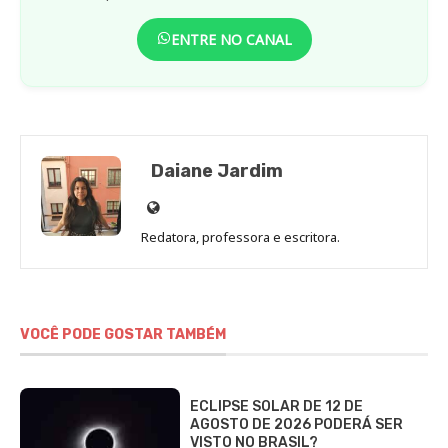
ENTRE NO CANAL
Daiane Jardim
Site
de
Redatora, professora e escritora.
Daiane
Jardim
VOCÊ PODE GOSTAR TAMBÉM
ECLIPSE SOLAR DE 12 DE
AGOSTO DE 2026 PODERÁ SER
VISTO NO BRASIL?