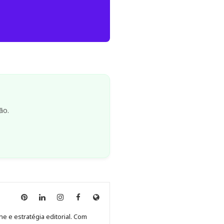
ão.
Anny
Anny
Anny
Anny
Site
Malagolini
Malagolini
Malagolini
Malagolini
de
ne e estratégia editorial. Com
no
no
no
no
Anny