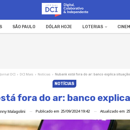
S
SÃO PAULO
DÓLAR HOJE
LOTERIAS
CINEM
A FAZENDA
WEB STORIES
Jornal DCI
›
DCI Mais
›
Notícias
›
Nubank está fora do ar: banco explica situação
NOTÍCIAS
tá fora do ar: banco explic
Publicado em
25/09/2024 19:42
Atualizado em
25
nny Malagolini