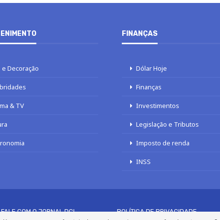
ENIMENTO
FINANÇAS
 e Decoração
Dólar Hoje
bridades
Finanças
ma & TV
Investimentos
ura
Legislação e Tributos
tronomia
Imposto de renda
INSS
FALE COM O JORNAL DCI
POLÍTICA DE PRIVACIDADE