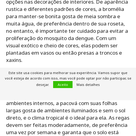
opções nas decorações de interiores. De aparência
rustica e diferentes padrões de cores, a bromélia
para manter-se bonita gosta de meia sombra e
muita água, de preferência dentro de sua roseta,
no entanto, é importante ter cuidado para evitar a
proliferação do mosquito da dengue. Com um
visual exótico e cheio de cores, elas podem ser
plantadas em vasos ou então presas a troncos e
xaxins.
Quer uma panta dentro de casa?
Este site usa cookies para melhorar sua experiência. Vamos supor que
você esteja de acordo com isso, mas você pode optar por não participar, se
Escolha o Pacová
desejar.
Aceito
Mais detalhes
Mais uma linda opção de planta decorativa para
ambientes internos, a pacová com suas folhas
largas gosta de ambientes iluminados e sem o sol
direto, e o clima tropical é o ideal para ela. As regas
devem ser feitas moderadamente, de preferência
uma vez por semana e garanta que o solo está