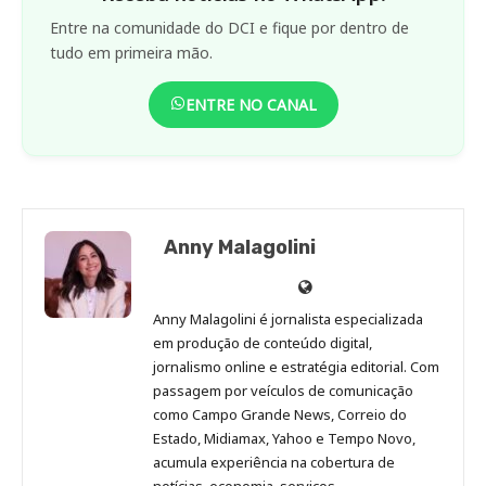
Entre na comunidade do DCI e fique por dentro de
tudo em primeira mão.
ENTRE NO CANAL
Anny Malagolini
Anny
Anny
Anny
Anny
Site
Malagolini
Malagolini
Malagolini
Malagolini
de
Anny Malagolini é jornalista especializada
no
no
no
no
Anny
em produção de conteúdo digital,
Pinterest
LinkedIn
Instagram
Facebook
Malagolini
jornalismo online e estratégia editorial. Com
passagem por veículos de comunicação
como Campo Grande News, Correio do
Estado, Midiamax, Yahoo e Tempo Novo,
acumula experiência na cobertura de
notícias, economia, serviços,