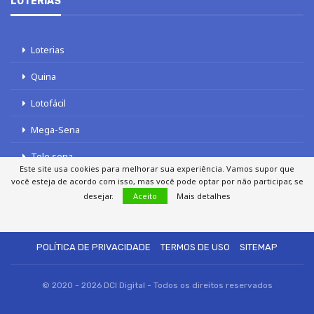
LOTERIAS
Loterias
Quina
Lotofácil
Mega-Sena
Tele sena
Este site usa cookies para melhorar sua experiência. Vamos supor que
você esteja de acordo com isso, mas você pode optar por não participar, se
desejar.
Aceito
Mais detalhes
SOBRE NÓS
AUTORES
FALE COM O JORNAL DCI
POLÍTICA DE PRIVACIDADE
TERMOS DE USO
SITEMAP
© 2020 - 2026 DCI Digital - Todos os direitos reservados