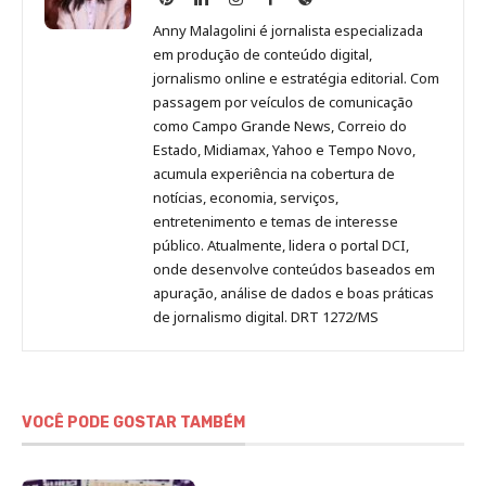
Malagolini
Malagolini
Malagolini
Malagolini
de
Anny Malagolini é jornalista especializada
no
no
no
no
Anny
em produção de conteúdo digital,
Pinterest
LinkedIn
Instagram
Facebook
Malagolini
jornalismo online e estratégia editorial. Com
passagem por veículos de comunicação
como Campo Grande News, Correio do
Estado, Midiamax, Yahoo e Tempo Novo,
acumula experiência na cobertura de
notícias, economia, serviços,
entretenimento e temas de interesse
público. Atualmente, lidera o portal DCI,
onde desenvolve conteúdos baseados em
apuração, análise de dados e boas práticas
de jornalismo digital. DRT 1272/MS
VOCÊ PODE GOSTAR TAMBÉM