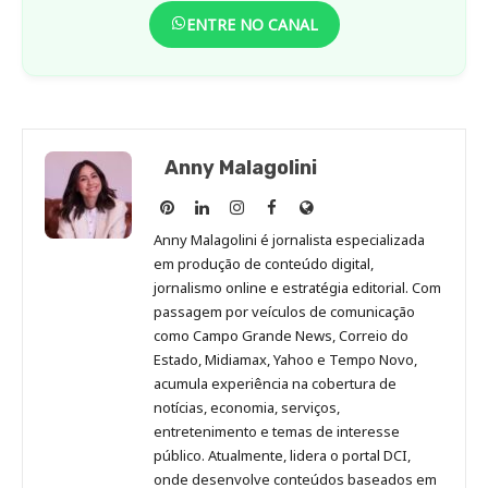
ENTRE NO CANAL
Anny Malagolini
Anny
Anny
Anny
Anny
Site
Malagolini
Malagolini
Malagolini
Malagolini
de
Anny Malagolini é jornalista especializada
no
no
no
no
Anny
em produção de conteúdo digital,
Pinterest
LinkedIn
Instagram
Facebook
Malagolini
jornalismo online e estratégia editorial. Com
passagem por veículos de comunicação
como Campo Grande News, Correio do
Estado, Midiamax, Yahoo e Tempo Novo,
acumula experiência na cobertura de
notícias, economia, serviços,
entretenimento e temas de interesse
público. Atualmente, lidera o portal DCI,
onde desenvolve conteúdos baseados em