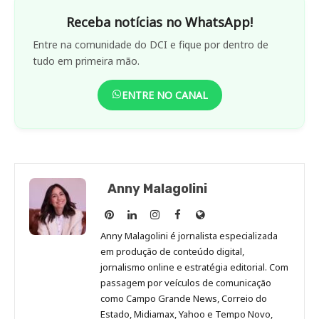
Receba notícias no WhatsApp!
Entre na comunidade do DCI e fique por dentro de
tudo em primeira mão.
ENTRE NO CANAL
Anny Malagolini
Anny
Anny
Anny
Anny
Site
Malagolini
Malagolini
Malagolini
Malagolini
de
Anny Malagolini é jornalista especializada
no
no
no
no
Anny
em produção de conteúdo digital,
Pinterest
LinkedIn
Instagram
Facebook
Malagolini
jornalismo online e estratégia editorial. Com
passagem por veículos de comunicação
como Campo Grande News, Correio do
Estado, Midiamax, Yahoo e Tempo Novo,