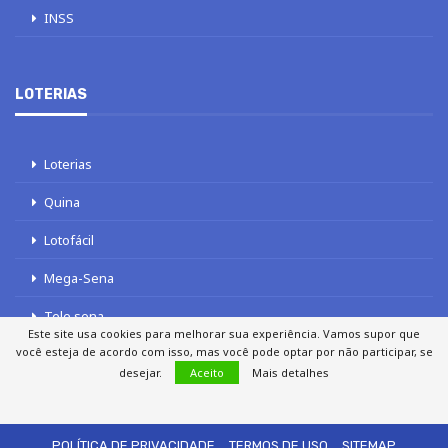
INSS
LOTERIAS
Loterias
Quina
Lotofácil
Mega-Sena
Tele sena
Este site usa cookies para melhorar sua experiência. Vamos supor que
você esteja de acordo com isso, mas você pode optar por não participar, se
desejar.
Aceito
Mais detalhes
SOBRE NÓS
AUTORES
FALE COM O JORNAL DCI
POLÍTICA DE PRIVACIDADE
TERMOS DE USO
SITEMAP